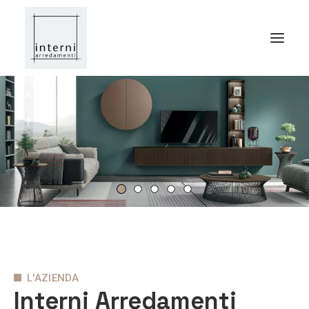
Home
Azienda
Servizi
Arredamento
Contatti
L'AZIENDA
Interni Arredamenti